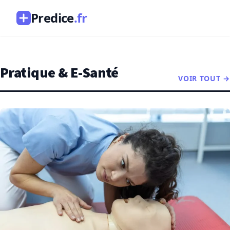
Predice
.fr
Pratique & E-Santé
VOIR TOUT
→