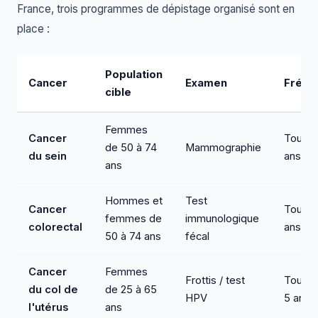
France, trois programmes de dépistage organisé sont en
place :
Population
Cancer
Examen
Fréqu
cible
Femmes
Cancer
Tous l
de 50 à 74
Mammographie
du sein
ans
ans
Hommes et
Test
Cancer
Tous l
femmes de
immunologique
colorectal
ans
50 à 74 ans
fécal
Cancer
Femmes
Frottis / test
Tous l
du col de
de 25 à 65
HPV
5 ans
l'utérus
ans