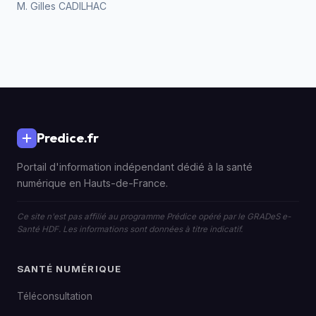
M. Gilles CADILHAC
Predice.fr
Portail d'information indépendant dédié à la santé
numérique en Hauts-de-France.
Ce site n'est pas affilié au programme Prédice opéré par le GRADeS e-
Santé HDF. Les informations sont données à titre indicatif.
SANTÉ NUMÉRIQUE
Téléconsultation