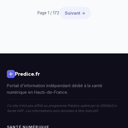
Page 1 / 172
Suivant →
Predice.fr
Portail d'information indépendant dédié à la santé
numérique en Hauts-de-France.
Ce site n'est pas affilié au programme Prédice opéré par le GRADeS e-
Santé HDF. Les informations sont données à titre indicatif.
SANTÉ NUMÉRIQUE