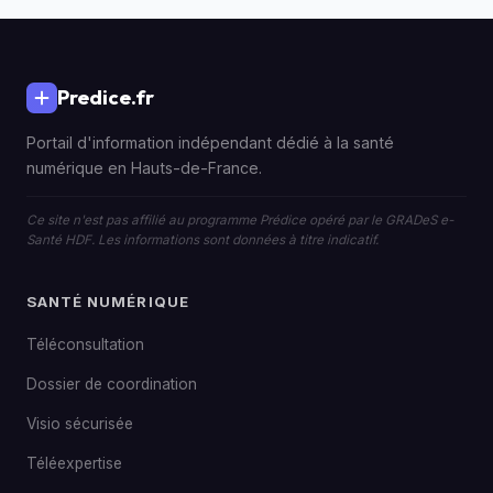
Predice.fr
Portail d'information indépendant dédié à la santé
numérique en Hauts-de-France.
Ce site n'est pas affilié au programme Prédice opéré par le GRADeS e-
Santé HDF. Les informations sont données à titre indicatif.
SANTÉ NUMÉRIQUE
Téléconsultation
Dossier de coordination
Visio sécurisée
Téléexpertise