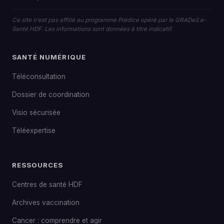
Ce site n'est pas affilié au programme Prédice opéré par le GRADeS e-
Santé HDF. Les informations sont données à titre indicatif.
SANTÉ NUMÉRIQUE
Téléconsultation
Dossier de coordination
Visio sécurisée
Téléexpertise
RESSOURCES
Centres de santé HDF
Archives vaccination
Cancer : comprendre et agir