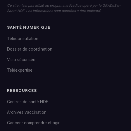
Ce site n'est pas affilié au programme Prédice opéré par le GRADeS e-
Santé HDF. Les informations sont données à titre indicatif.
SANTÉ NUMÉRIQUE
Téléconsultation
Dossier de coordination
Visio sécurisée
Téléexpertise
RESSOURCES
Centres de santé HDF
Archives vaccination
Cancer : comprendre et agir