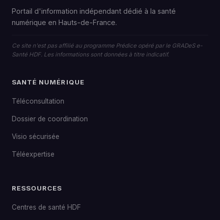
Portail d'information indépendant dédié à la santé
numérique en Hauts-de-France.
Ce site n'est pas affilié au programme Prédice opéré par le GRADeS e-
Santé HDF. Les informations sont données à titre indicatif.
SANTÉ NUMÉRIQUE
Téléconsultation
Dossier de coordination
Visio sécurisée
Téléexpertise
RESSOURCES
Centres de santé HDF