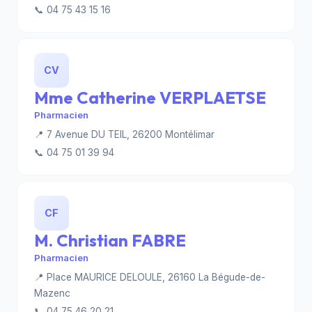
📞 04 75 43 15 16
CV
Mme Catherine VERPLAETSE
Pharmacien
📍 7 Avenue DU TEIL, 26200 Montélimar
📞 04 75 01 39 94
CF
M. Christian FABRE
Pharmacien
📍 Place MAURICE DELOULE, 26160 La Bégude-de-
Mazenc
📞 04 75 46 20 21