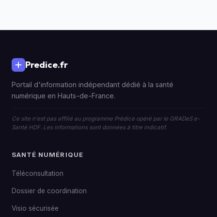
Predice.fr
Portail d'information indépendant dédié à la santé
numérique en Hauts-de-France.
Ce site n'est pas affilié au programme Prédice opéré par le GRADeS e-
Santé HDF. Les informations sont données à titre indicatif.
SANTÉ NUMÉRIQUE
Téléconsultation
Dossier de coordination
Visio sécurisée