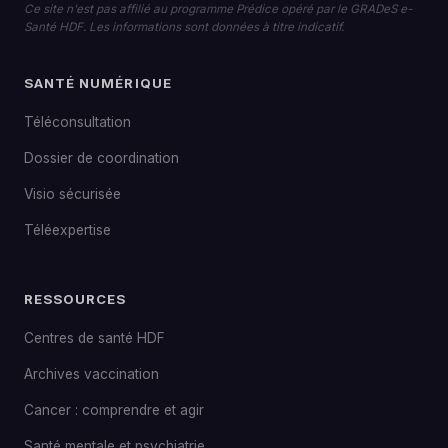
Ce site n'est pas affilié au programme Prédice opéré par le GRADeS e-
Santé HDF. Les informations sont données à titre indicatif.
SANTÉ NUMÉRIQUE
Téléconsultation
Dossier de coordination
Visio sécurisée
Téléexpertise
RESSOURCES
Centres de santé HDF
Archives vaccination
Cancer : comprendre et agir
Santé mentale et psychiatrie