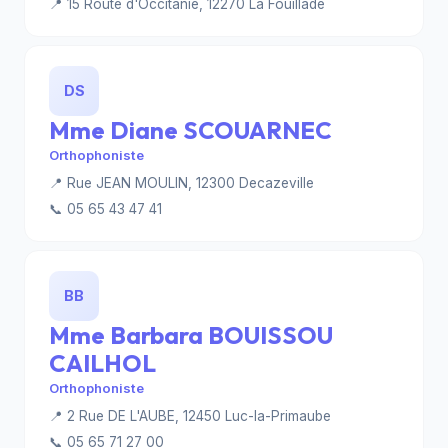
📍 15 Route d'Occitanie, 12270 La Fouillade
DS
Mme Diane SCOUARNEC
Orthophoniste
📍 Rue JEAN MOULIN, 12300 Decazeville
📞 05 65 43 47 41
BB
Mme Barbara BOUISSOU
CAILHOL
Orthophoniste
📍 2 Rue DE L'AUBE, 12450 Luc-la-Primaube
📞 05 65 71 27 00