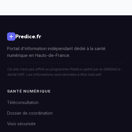
Predice.fr
Portail d'information indépendant dédié à la santé
numérique en Hauts-de-France.
Ce site n'est pas affilié au programme Prédice opéré par le GRADeS e-
Santé HDF. Les informations sont données à titre indicatif.
SANTÉ NUMÉRIQUE
Téléconsultation
Dossier de coordination
Visio sécurisée