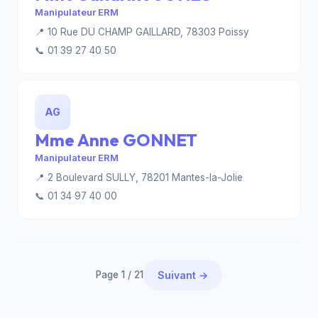
Manipulateur ERM
📍 10 Rue DU CHAMP GAILLARD, 78303 Poissy
📞 01 39 27 40 50
AG
Mme Anne GONNET
Manipulateur ERM
📍 2 Boulevard SULLY, 78201 Mantes-la-Jolie
📞 01 34 97 40 00
Page 1 / 21
Suivant →