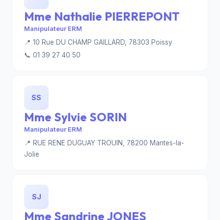
Mme Nathalie PIERREPONT
Manipulateur ERM
📍 10 Rue DU CHAMP GAILLARD, 78303 Poissy
📞 01 39 27 40 50
SS
Mme Sylvie SORIN
Manipulateur ERM
📍 RUE RENE DUGUAY TROUIN, 78200 Mantes-la-
Jolie
SJ
Mme Sandrine JONES