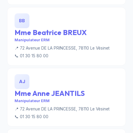
BB
Mme Beatrice BREUX
Manipulateur ERM
📍 72 Avenue DE LA PRINCESSE, 78110 Le Vésinet
📞 01 30 15 80 00
AJ
Mme Anne JEANTILS
Manipulateur ERM
📍 72 Avenue DE LA PRINCESSE, 78110 Le Vésinet
📞 01 30 15 80 00