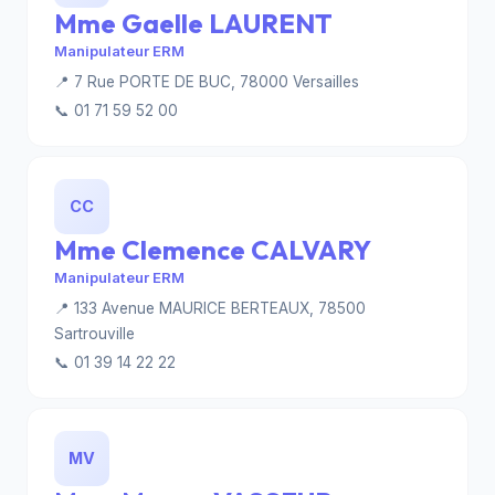
Mme Gaelle LAURENT
Manipulateur ERM
📍 7 Rue PORTE DE BUC, 78000 Versailles
📞 01 71 59 52 00
CC
Mme Clemence CALVARY
Manipulateur ERM
📍 133 Avenue MAURICE BERTEAUX, 78500
Sartrouville
📞 01 39 14 22 22
MV