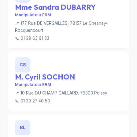
Mme Sandra DUBARRY
Manipulateur ERM
📍 177 Rue DE VERSAILLES, 78157 Le Chesnay-
Rocquencourt
📞 01 39 63 91 33
CS
M. Cyril SOCHON
Manipulateur ERM
📍 10 Rue DU CHAMP GAILLARD, 78303 Poissy
📞 01 39 27 40 50
BL