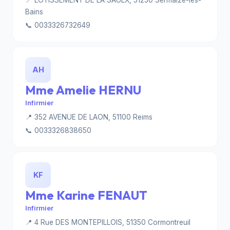
📍 LOTISSEMENT DE LA SAULX, 51250 Sermaize-les-
Bains
📞 0033326732649
AH
Mme Amelie HERNU
Infirmier
📍 352 AVENUE DE LAON, 51100 Reims
📞 0033326838650
KF
Mme Karine FENAUT
Infirmier
📍 4 Rue DES MONTEPILLOIS, 51350 Cormontreuil