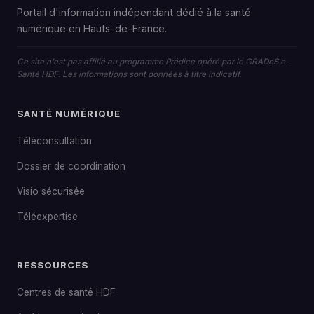
Portail d'information indépendant dédié à la santé
numérique en Hauts-de-France.
Ce site n'est pas affilié au programme Prédice opéré par le GRADeS e-
Santé HDF. Les informations sont données à titre indicatif.
SANTÉ NUMÉRIQUE
Téléconsultation
Dossier de coordination
Visio sécurisée
Téléexpertise
RESSOURCES
Centres de santé HDF