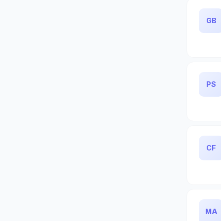
GB
PS
CF
MA