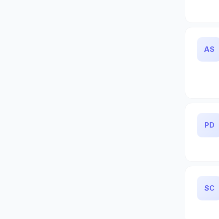
AS
PD
SC