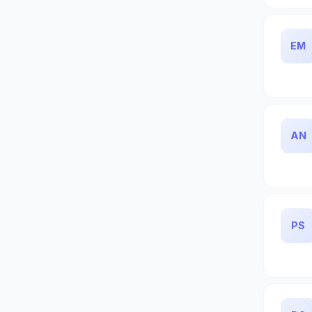
EM
AN
PS