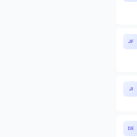
JF
JI
DE