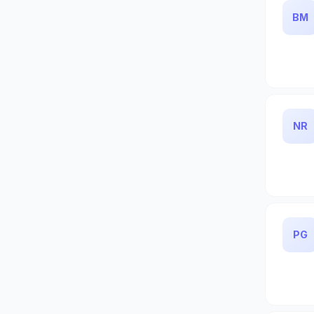
BM
NR
PG