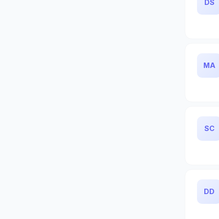
DS
MA
SC
DD