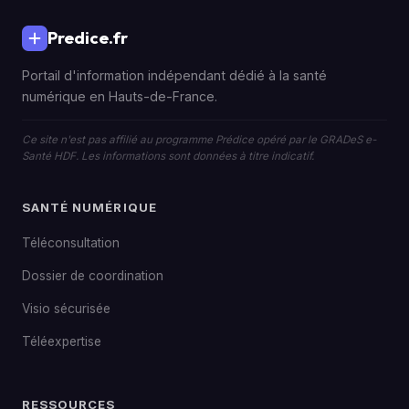
Predice.fr
Portail d'information indépendant dédié à la santé
numérique en Hauts-de-France.
Ce site n'est pas affilié au programme Prédice opéré par le GRADeS e-
Santé HDF. Les informations sont données à titre indicatif.
SANTÉ NUMÉRIQUE
Téléconsultation
Dossier de coordination
Visio sécurisée
Téléexpertise
RESSOURCES