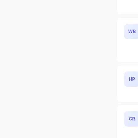
WB
HP
CR