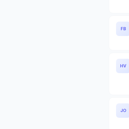
FB
HV
JO