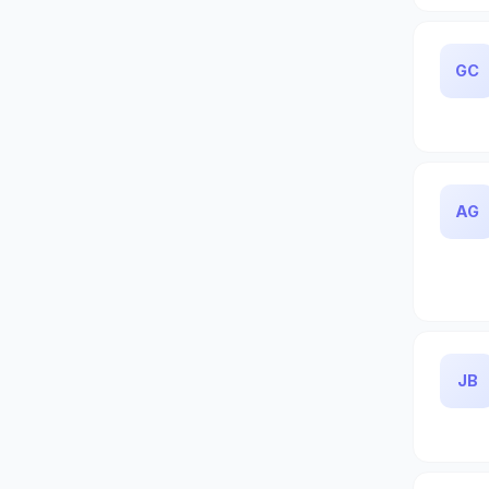
GC
AG
JB