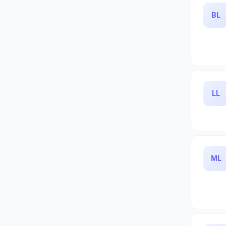
BL
LL
ML