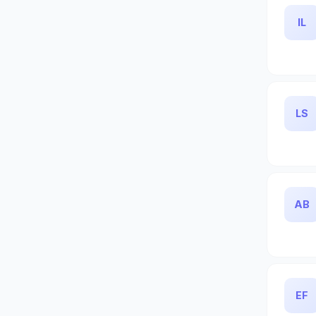
IL
LS
AB
EF