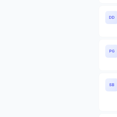
DD
PG
SB