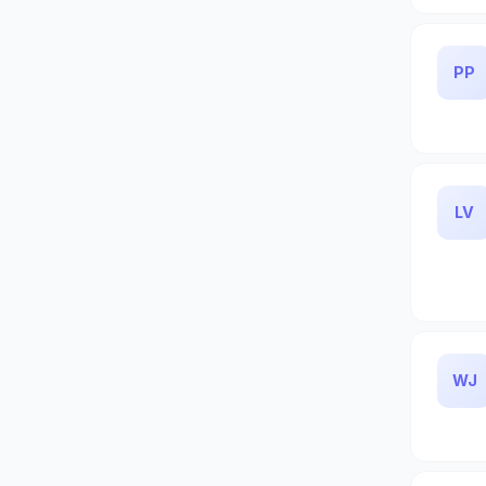
PP
LV
WJ