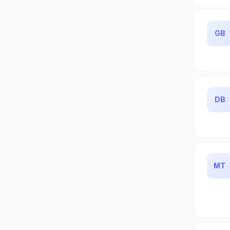
GB
DB
MT