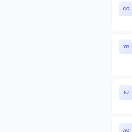
CG
YR
FJ
AC