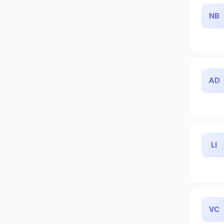
NB
AD
LI
VC