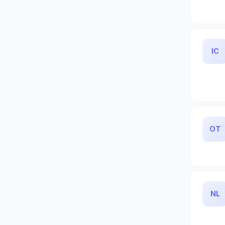
IC
OT
NL