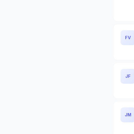
FV
JF
JM